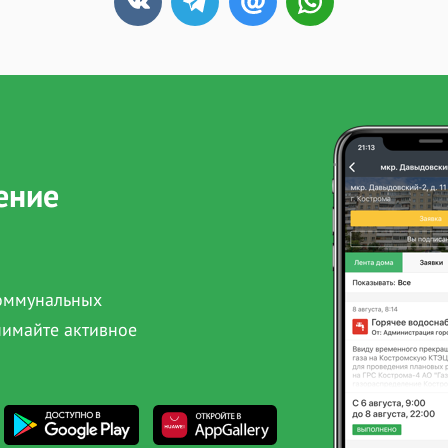
ение
коммунальных
нимайте активное