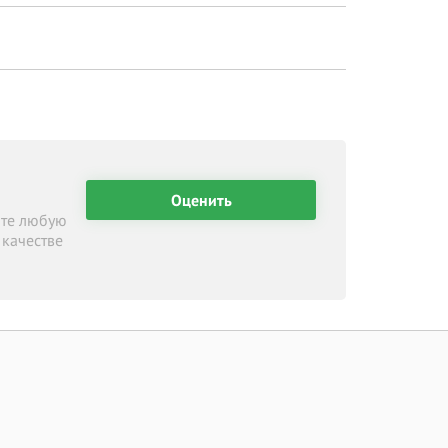
Оценить
ите любую
 качестве