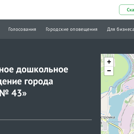
Ск
Голосования
Городские оповещения
Для бизнес
+
ное дошкольное
−
дение города
 № 43»