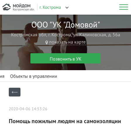
г. Кострома
ООО "УК "Домовой"
Костромская обл, г. Кострома, ул. Калиновская, д. 56а
показать на карте
Позвонить в УК
ия
Объекты в управлении
Новость
2020-04-06 14:53:26
Помощь пожилым людям на самоизоляции