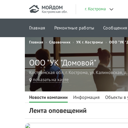
г. Кострома
Главная
Ремонтные работы
Сообщения
Главная
Справочник
УК г. Костромы
ООО "УК "
Городские проекты
ООО "УК "Домовой"
Костромская обл, г. Кострома, ул. Калиновская, д.
показать на карте
Новости компании
Информация
Объекты в
Лента оповещений