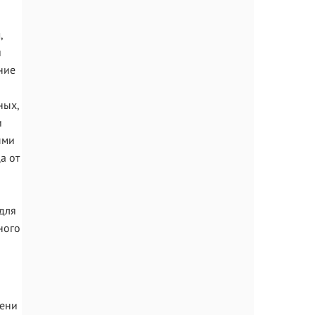
,
и
ние
ных,
и
ыми
а от
для
ного
мени