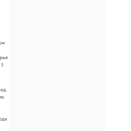
б
ом
орые
 3
од,
ую
года