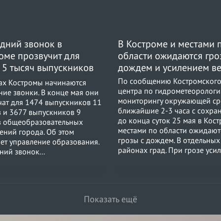
дний звонок в
В Костроме и местами 
2
0
7
оме прозвучит для
области ожидаются гро
 5 тысяч выпускников
дождем и усилением в
ских школ
По сообщению Костромског
ах Костромы начинаются
центра по гидрометеорологи
ние звонки. В конце мая они
мониторингу окружающей ср
чат для 1474 выпускников 11
ближайшие 2-3 часа с сохра
в и 3677 выпускников 9
до конца суток 25 мая в Кос
в общеобразовательных
местами по области ожидают
ений города. Об этом
грозы с дождем. В отдельных
ет управление образования.
районах град. При грозе усил
ий звонок...
Показать ещё