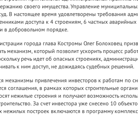
держанию своего имущества. Управление муниципальны
 суд. В настоящее время удовлетворены требования ад
енниками доступа к 4 строениям, 6 частных аварийны
и в добровольном порядке.
истрации города глава Костромы Олег Болоховец приз
ть механизм, который позволит ускорить процесс рабо
скольку речь идет об опасных строениях, администрац
ивать к ним доступ, не дожидаясь судебных решений.
я механизмы привлечения инвесторов к работам по с
тся соглашения, в рамках которых строительные органи
носят нежилые строения и получают возможность исполь
троительство. За счет инвестора уже снесено 10 объекто
х нежилых построек включаются в программу комплекс