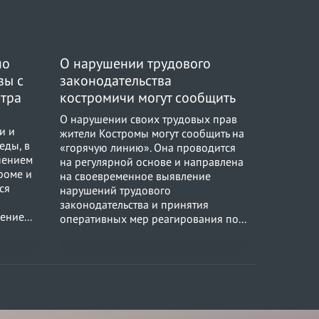
по
О нарушении трудового
0
3
зы с
законодательства
етра
костромичи могут сообщить
на «горячую линию»
о
О нарушении своих трудовых прав
и и
жители Костромы могут сообщить на
еды, в
«горячую линию». Она проводится
нением
на регулярной основе и направлена
троме и
на своевременное выявление
ся
нарушений трудового
законодательства и принятия
ение...
оперативных мер реагирования по...