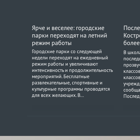
Ярче и веселее: городские
После
1
6
0
парки переходят на летний
Костр
режим работы
более
город
Городские парки со следующей
В школ
недели переходят на ежедневный
послед
режим работы и увеличивают
прозву
интенсивность и продолжительность
классо
мероприятий. Бесплатные
классо
развлекательные, спортивные и
учрежд
культурные программы проводятся
сообща
для всех желающих. В...
Последн