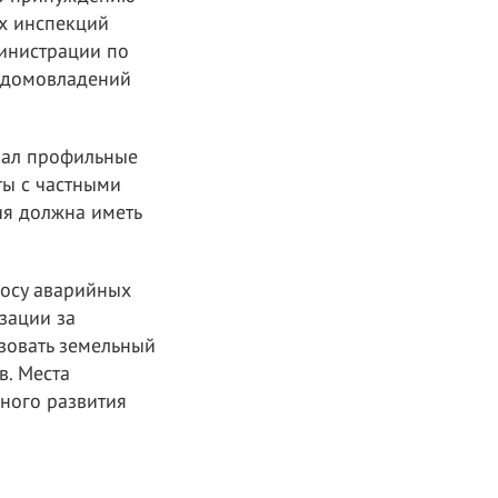
х инспекций
министрации по
х домовладений
вал профильные
ты с частными
ия должна иметь
носу аварийных
зации за
зовать земельный
в. Места
ного развития