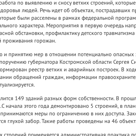
работа по выявлению и сносу ветхих строений, которы
здоровья людей. Речь идет об объектах, пострадавших п
оторые были расселены в рамках федеральной программ
ального характера. Мероприятия в первую очередь нап
сной обстановки, профилактику детского травматизма
й проживания горожан.
ю и принятию мер в отношении потенциально опасных
 поручению губернатора Костромской области Сергея Си
формирован реестр ветхих и аварийных построек. В ход
вании обращений граждан, информации правоохраните
туализируется.
слится 149 зданий разных форм собственности. В прош
.С начала этого года демонтировано 5 строений, в план
принимаются меры по ограничению в них доступа. Зак
тся глухой забор. Такие работы проведены на 46 объект
х строений применяется административная практика 