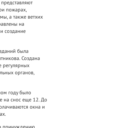
е представляют
ри пожарах,
ы, а также ветхих
равлены на
 и создание
 зданий была
тникова. Создана
е регулярных
льных органов,
лом году было
е на снос еще 12. До
олачиваются окна и
ах.
по принуждению