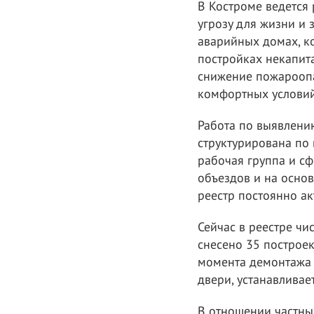
В Костроме ведется 
угрозу для жизни и 
аварийных домах, к
постройках некапит
снижение пожароопа
комфортных услови
Работа по выявлени
структурирована по
рабочая группа и с
объездов и на осно
реестр постоянно ак
Сейчас в реестре чи
снесено 35 построек
момента демонтажа 
двери, устанавливае
В отношении частны