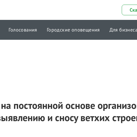
Ск
Голосования
Городские оповещения
Для бизнес
 на постоянной основе организ
выявлению и сносу ветхих стро