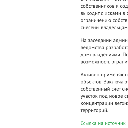
собственников к со
выходит с исками в
ограничению собств
снесены владельцам
На заседании админ
ведомства разработа
домовладениями. По
возможность огранич
Активно применяютс
объектов. Заключаю
собственный счет с
участок под новое с
концентрации ветхи
территорий.
Ссылка на источник