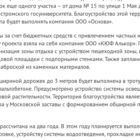
ок еще одного участка – от дома № 15 по улице 1 Мая
стромского госуниверситета. Благоустройство этой тер
кта будет выполнять компания ООО «Основа».
 за счет бюджетных средств с привлечением частных и
ку проекта взяла на себя компания ООО «КЮФ Алькор».
низация зоны отдыха с устройством пешеходной зоны,
овой площадки с подпорными стенками. Также заплан
наброской из каменных материалов.
 шириной дорожек до 3 метров будет выполнена в троту
фальтобетоне. Предусмотрено устройство системы осве
вой растительности. Территория благоустройства явля
а у Московской заставы с формированием обширной 
рассчитана на два года. В этом году планируется выпо
ровке, устройству системы водоотведения, прокладке 