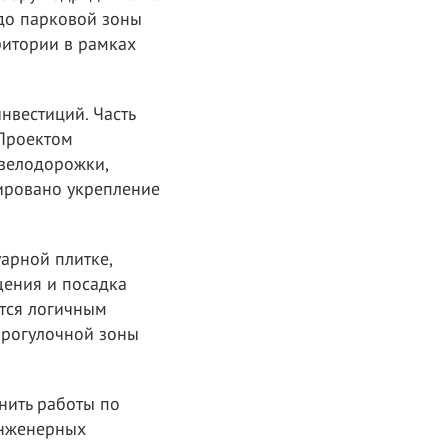
 до парковой зоны
ритории в рамках
нвестиций. Часть
 Проектом
 велодорожки,
ировано укрепление
арной плитке,
щения и посадка
ется логичным
прогулочной зоны
лнить работы по
инженерных