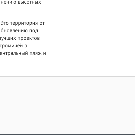
менению высотных
Это территория от
 обновлению под
лучших проектов
стромичей в
ентральный пляж и