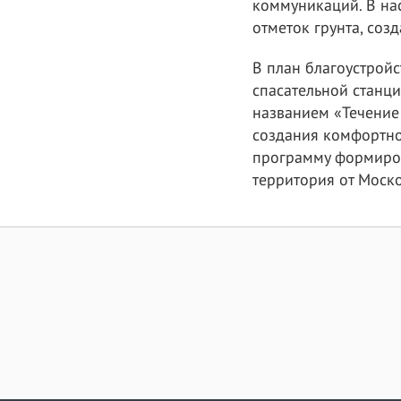
коммуникаций. В на
отметок грунта, соз
В план благоустройс
спасательной станци
названием «Течение
создания комфортно
программу формиро
территория от Моск