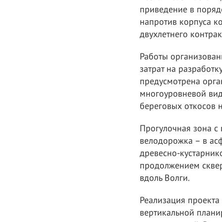
приведение в поряд
напротив корпуса ко
двухлетнего контра
Работы организованы
затрат на разработ
предусмотрена орга
многоуровневой вид
береговых откосов 
Прогулочная зона с
велодорожка – в ас
древесно-кустарнико
продолжением сквер
вдоль Волги.
Реализация проекта 
вертикальной плани