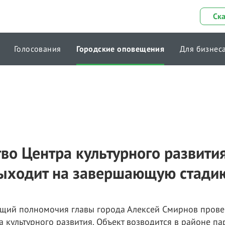
Ск
Голосования
Городские оповещения
Для бизнес
во Центра культурного развития
ыходит на завершающую стади
щий полномочия главы города Алексей Смирнов прове
а культурного развития. Объект возводится в районе п