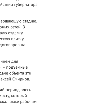
йствии губернатора
авершающую стадию.
рных сетей. В
вую отделку
скую плитку,
 договоров на
анием для
ы – подъемные
даче объекта эти
лексей Смирнов.
ий период здесь
мосту, который
ажа. Также рабочим