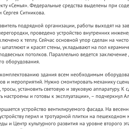
кту «Семья». Федеральные средства выделены при соде
 Сергея Ситникова.
авитель подрядной организации, работы выходят на з
перегородки, проведено устройство внутренних инжене
лючено к теплу. Сейчас основной упор сделан на чисто
шпатлюют и красят стены, укладывают на пол керамиче
подвесных потолков. Параллельно ведется заключение
го оборудования.
 комплектованию здания всем необходимым оборудов
ов и мероприятий. Нужно смонтировать механику сцен
 тросы, установить световую и звуковую аппаратуру. К с
 настроены и готовы к эксплуатации», – подчеркнул А
ершается устройство вентилируемого фасада. На весенн
устройству перил и тротуарной плитки на пешеходном 
ды и Центр культурного развития на уровне второго эт