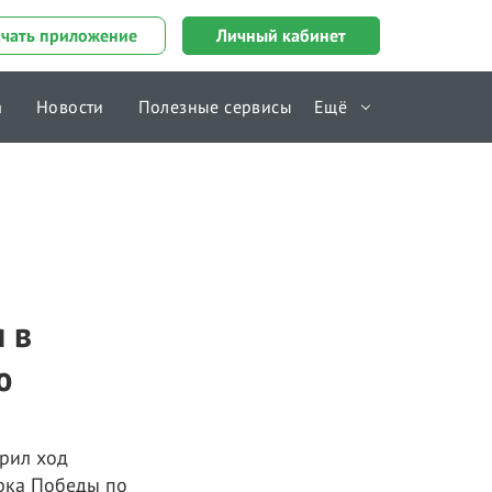
ачать приложение
Личный кабинет
а
Новости
Полезные сервисы
Ещё
Справочник
 в
ю
рил ход
арка Победы по