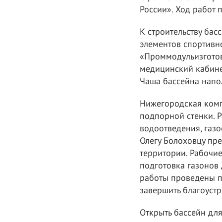
России». Ход работ 
К строительству ба
элементов спортивн
«Проммодульизготов
медицинский кабине
Чаша бассейна напо
Нижегородская комп
подпорной стенки. 
водоотведения, газ
Олегу Болоховцу пре
территории. Рабочи
подготовка газонов 
работы проведены п
завершить благоустр
Открыть бассейн для