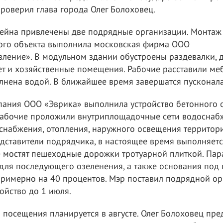
проверил глава города Олег Болоховец.
ссейна привлечены две подрядные организации. Монтаж
ого объекта выполнила московская фирма ООО
ление». В модульном здании обустроены раздевалки, д
т и хозяйственные помещения. Рабочие расставили меб
лнена водой. В ближайшее время завершатся пусконал
ания ООО «Эврика» выполнила устройство бетонного 
Рабочие проложили внутриплощадочные сети водоснаб
оснабжения, отопления, наружного освещения территор
дставители подрядчика, в настоящее время выполняетс
е мостят пешеходные дорожки тротуарной плиткой. Пар
для последующего озеленения, а также основания под 
римерно на 40 процентов. Мэр поставил подрядной ор
ойство до 1 июля.
 посещения планируется в августе. Олег Болоховец пр