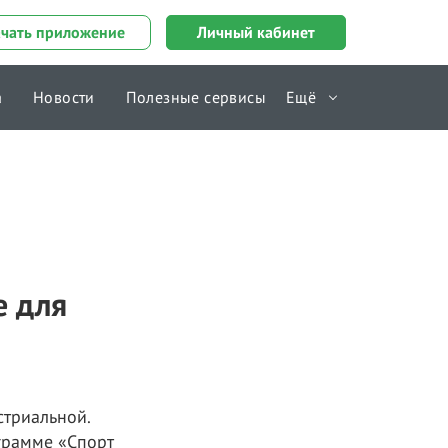
ачать приложение
Личный кабинет
а
Новости
Полезные сервисы
Ещё
Справочник
е для
стриальной.
грамме «Спорт