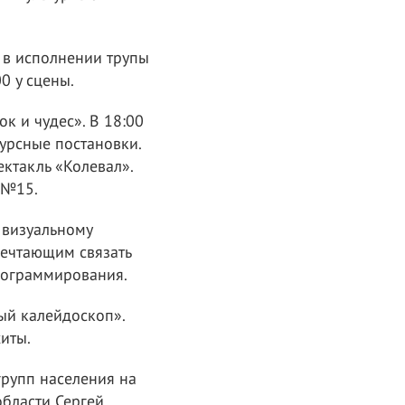
 в исполнении трупы
0 у сцены.
к и чудес». В 18:00
курсные постановки.
ектакль «Колевал».
 №15.
 визуальному
мечтающим связать
рограммирования.
ый калейдоскоп».
иты.
групп населения на
бласти Сергей