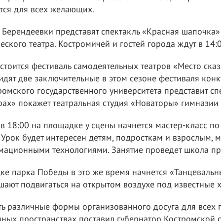
ся для всех желающих.
м Берендеевки представят спектакль «Красная шапочка»
ского театра. Костромичей и гостей города ждут в 14:0
стоится фестиваль самодеятельных театров «Место сказо
идят две заключительные в этом сезоне фестиваля кон
ромского государственного университета представит сп
трах» покажет театральная студия «Новаторы» гимназии
в 18:00 на площадке у сцены начнется мастер-класс по
Урок будет интересен детям, подросткам и взрослым, 
мационными технологиями. Занятие проведет школа п
ке парка Победы в это же время начнется «Танцевальн
шают подвигаться на открытом воздухе под известные х
ть различные формы организованного досуга для всех 
ных пространствах поставил губернатор Костромской о