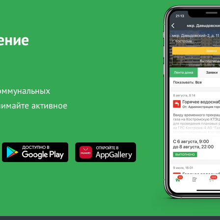
ение
коммунальных
нимайте активное